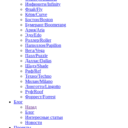
Инфинити/Infinity
Флай/Fly
Кёрв/Curve
Бостон/Boston
Бумеранг/Boomerang
Ария/Aria
Эдо/Edo
Роллер/Roller
Папиллон/Papillon
Вега/Vega
Пазл/Puzzle
Даллас/Dallas
Шадэ/Shade
Риф/Ref
Техно/Techno
Милан/Milano
Линготто/Lingotto
Руф/Roof
Форрест/Forrest
Блог
Назад
Блог
Интересные статьи
Новости
Проекты