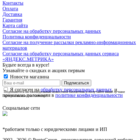
Контакты
Оплата
Доставка
Гарантия
Карта сайта
Согласие на обработку персональных данных
Политика конфиденциальности
Согласие на получение рассылки рекламно-информационных
материалов
Согласие на обработку персональных данных сервиса
«ЯНДЕКС.МЕТРИКА»
Будьте всегда в курсе!
Узнавайте о скидках и акциях первым
Новости магазина
Я согласен на
обработку персональных данных
, и
Подпишитесь на еженедельный новостной бюллетень и получайте наши лучшие
принимаю положения в
политике конфиденциальности
материалы каждую пятницу!
Социальные сети
*работаем только с юридическими лицами и ИП
2002 - 2026 © PuntoGroup - производитель городской мебели.