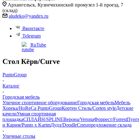
Архангельск, ​Кузнечихинский промузел 1-й проезд, 7
(склад)
aludeko@yandex.ru
Вконтакте
Telegram
RuTube
Стол Кёрв/Curve
PuntoGroup
-
Каталог
-
Городская мебель
Уличное спортивное оборудование
Городская мебель
Мебель
Хорека/HoReCa PuntoGroup
Кортен Стиль/Corten style
Детские
качели
Умная спортивная
площадка
СПЛАЙН/SPLINE
Верона/Verona
Форрест/Forrest
Пунт
и Карим/Punto x Karim
Дудл/Doodle
Спецпредложение склада
-
Уличные столы