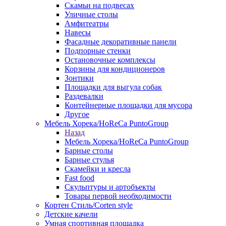
Скамьи на подвесах
Уличные столы
Амфитеатры
Навесы
Фасадные декоративные панели
Подпорные стенки
Остановочные комплексы
Корзины для кондиционеров
Зонтики
Площадки для выгула собак
Раздевалки
Контейнерные площадки для мусора
Другое
Мебель Хорека/HoReCa PuntoGroup
Назад
Мебель Хорека/HoReCa PuntoGroup
Барные столы
Барные стулья
Скамейки и кресла
Fast food
Скульптуры и артобъекты
Товары первой необходимости
Кортен Стиль/Corten style
Детские качели
Умная спортивная площадка