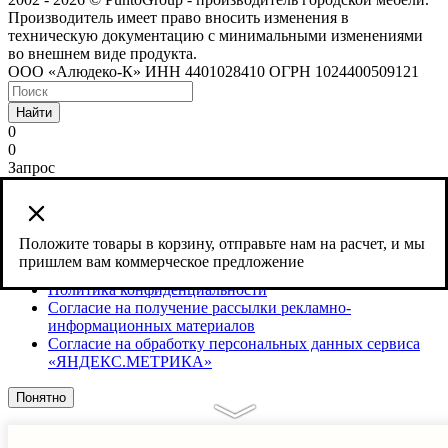
Производитель имеет право вносить изменения в
техническую документацию с минимальными изменениями
во внешнем виде продукта.
ООО «Алюдеко-К» ИНН 4401028410 ОГРН 1024400509121
Найти
0
0
Запрос
Сайт использует cookies и сервис веб-аналитики Яндекс
Метрика, предоставляемый компанией ООО «ЯНДЕКС»,
119021, Россия, Москва, ул. Л. Толстого, 16.
Положите товары в корзину, отправьте нам на расчет, и мы
пришлем вам коммерческое предложение
Согласие на обработку персональных данных
Политика конфиденциальности
Согласие на получение рассылки рекламно-
информационных материалов
Согласие на обработку персональных данных сервиса
«ЯНДЕКС.МЕТРИКА»
Понятно