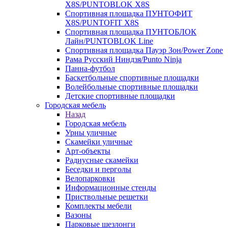
X8S/PUNTOBLOK X8S
Спортивная площадка ПУНТОФИТ
X8S/PUNTOFIT X8S
Спортивная площадка ПУНТОБЛОК
Лайн/PUNTOBLOK Line
Спортивная площадка Пауэр Зон/Power Zone
Рама Русский Ниндзя/Punto Ninja
Панна-футбол
Баскетбольные спортивные площадки
Волейбольные спортивные площадки
Детские спортивные площадки
Городская мебель
Назад
Городская мебель
Урны уличные
Скамейки уличные
Арт-объекты
Радиусные скамейки
Беседки и перголы
Велопарковки
Информационные стенды
Приствольные решетки
Комплекты мебели
Вазоны
Парковые шезлонги