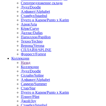
Спецпредложение склада
Дудл/Doodle
Алфавит/Alphabet
Стамбул/Istanbul
Пунто и Карим/Punto x Karim
Ария/Aria
Кёрв/Curve
Даллас/Dallas
Папиллон/Papillon
Техно/Techno
Верона/Verona
СПЛАЙН/SPLINE
Форрест/Forrest
Коллекции
Назад
Коллекции
Дудл/Doodle
Сплайн/Spline
Алфавит/Alphabet
Саммэр/Summer
Стар/Star
Пунто и Карим/Punto x Karim
Плинт/Plint
Джой/Joy
Стамбул/Istanbul