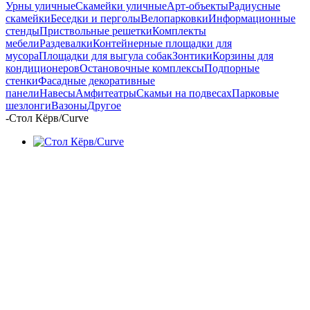
Урны уличные
Скамейки уличные
Арт-объекты
Радиусные
скамейки
Беседки и перголы
Велопарковки
Информационные
стенды
Приствольные решетки
Комплекты
мебели
Раздевалки
Контейнерные площадки для
мусора
Площадки для выгула собак
Зонтики
Корзины для
кондиционеров
Остановочные комплексы
Подпорные
стенки
Фасадные декоративные
панели
Навесы
Амфитеатры
Скамьи на подвесах
Парковые
шезлонги
Вазоны
Другое
-
Стол Кёрв/Curve