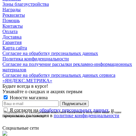
Зоны благоустройства
Награды
Реквизиты
Помощь
Контакты
Оплата
Доставка
Гарантия
Карта сайта
Согласие на обработку персональных данных
Политика конфиденциальности
Согласие на получение рассылки рекламно-информационных
материалов
Согласие на обработку персональных данных сервиса
«ЯНДЕКС.МЕТРИКА»
Будьте всегда в курсе!
Узнавайте о скидках и акциях первым
Новости магазина
Я согласен на
обработку персональных данных
, и
Подпишитесь на еженедельный новостной бюллетень и получайте наши лучшие
принимаю положения в
политике конфиденциальности
материалы каждую пятницу!
Социальные сети