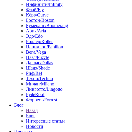
Инфинити/Infinity
Флай/Fly
Кёрв/Curve
Бостон/Boston
Бумеранг/Boomerang
Ария/Aria
Эдо/Edo
Роллер/Roller
Папиллон/Papillon
Вега/Vega
Пазл/Puzzle
Даллас/Dallas
Шадэ/Shade
Риф/Ref
Техно/Techno
Милан/Milano
Линготто/Lingotto
Руф/Roof
Форрест/Forrest
Блог
Назад
Блог
Интересные статьи
Новости
Проекты