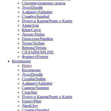
Спецпредложение склада
Дудл/Doodle
Алфавит/Alphabet
Стамбул/Istanbul
Пунто и Карим/Punto x Karim
Ария/Aria
Кёрв/Curve
Даллас/Dallas
Папиллон/Papillon
Техно/Techno
Верона/Verona
СПЛАЙН/SPLINE
Форрест/Forrest
Коллекции
Назад
Коллекции
Дудл/Doodle
Сплайн/Spline
Алфавит/Alphabet
Саммэр/Summer
Стар/Star
Пунто и Карим/Punto x Karim
Плинт/Plint
Джой/Joy
Стамбул/Istanbul