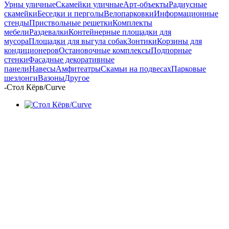
Урны уличные
Скамейки уличные
Арт-объекты
Радиусные
скамейки
Беседки и перголы
Велопарковки
Информационные
стенды
Приствольные решетки
Комплекты
мебели
Раздевалки
Контейнерные площадки для
мусора
Площадки для выгула собак
Зонтики
Корзины для
кондиционеров
Остановочные комплексы
Подпорные
стенки
Фасадные декоративные
панели
Навесы
Амфитеатры
Скамьи на подвесах
Парковые
шезлонги
Вазоны
Другое
-
Стол Кёрв/Curve