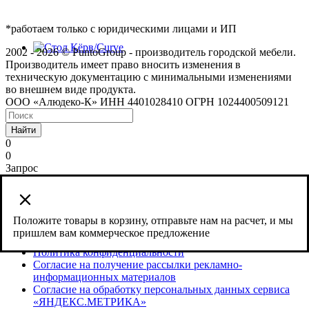
*работаем только с юридическими лицами и ИП
2002 - 2026 © PuntoGroup - производитель городской мебели.
Производитель имеет право вносить изменения в
техническую документацию с минимальными изменениями
во внешнем виде продукта.
ООО «Алюдеко-К» ИНН 4401028410 ОГРН 1024400509121
Найти
0
0
Запрос
Сайт использует cookies и сервис веб-аналитики Яндекс
Метрика, предоставляемый компанией ООО «ЯНДЕКС»,
119021, Россия, Москва, ул. Л. Толстого, 16.
Положите товары в корзину, отправьте нам на расчет, и мы
пришлем вам коммерческое предложение
Согласие на обработку персональных данных
Политика конфиденциальности
Согласие на получение рассылки рекламно-
информационных материалов
Согласие на обработку персональных данных сервиса
«ЯНДЕКС.МЕТРИКА»