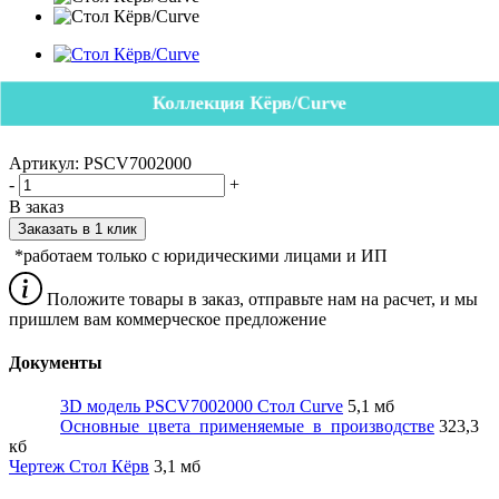
Коллекция Кёрв/Curve
Артикул:
PSCV7002000
-
+
В заказ
Заказать в 1 клик
*работаем только с юридическими лицами и ИП
Положите товары в заказ, отправьте нам на расчет, и мы
пришлем вам коммерческое предложение
Документы
3D модель PSCV7002000 Стол Curve
5,1 мб
Основные_цвета_применяемые_в_производстве
323,3
кб
Чертеж Стол Кёрв
3,1 мб