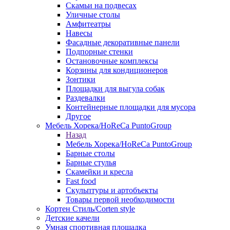
Скамьи на подвесах
Уличные столы
Амфитеатры
Навесы
Фасадные декоративные панели
Подпорные стенки
Остановочные комплексы
Корзины для кондиционеров
Зонтики
Площадки для выгула собак
Раздевалки
Контейнерные площадки для мусора
Другое
Мебель Хорека/HoReCa PuntoGroup
Назад
Мебель Хорека/HoReCa PuntoGroup
Барные столы
Барные стулья
Скамейки и кресла
Fast food
Скульптуры и артобъекты
Товары первой необходимости
Кортен Стиль/Corten style
Детские качели
Умная спортивная площадка