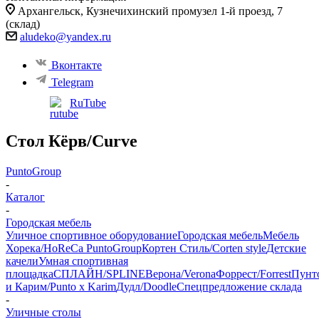
Архангельск, ​Кузнечихинский промузел 1-й проезд, 7
(склад)
aludeko@yandex.ru
Вконтакте
Telegram
RuTube
Стол Кёрв/Curve
PuntoGroup
-
Каталог
-
Городская мебель
Уличное спортивное оборудование
Городская мебель
Мебель
Хорека/HoReCa PuntoGroup
Кортен Стиль/Corten style
Детские
качели
Умная спортивная
площадка
СПЛАЙН/SPLINE
Верона/Verona
Форрест/Forrest
Пунт
и Карим/Punto x Karim
Дудл/Doodle
Спецпредложение склада
-
Уличные столы