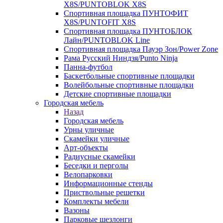
X8S/PUNTOBLOK X8S
Спортивная площадка ПУНТОФИТ
X8S/PUNTOFIT X8S
Спортивная площадка ПУНТОБЛОК
Лайн/PUNTOBLOK Line
Спортивная площадка Пауэр Зон/Power Zone
Рама Русский Ниндзя/Punto Ninja
Панна-футбол
Баскетбольные спортивные площадки
Волейбольные спортивные площадки
Детские спортивные площадки
Городская мебель
Назад
Городская мебель
Урны уличные
Скамейки уличные
Арт-объекты
Радиусные скамейки
Беседки и перголы
Велопарковки
Информационные стенды
Приствольные решетки
Комплекты мебели
Вазоны
Парковые шезлонги