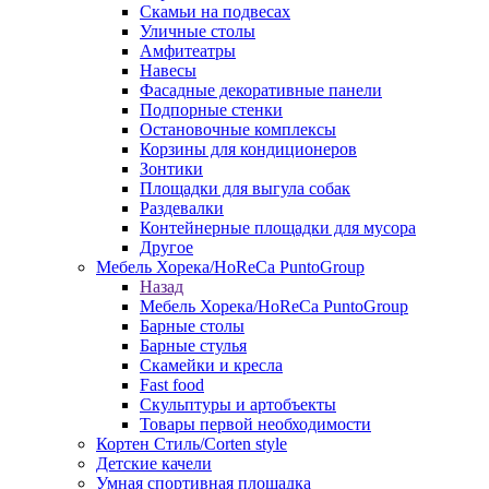
Скамьи на подвесах
Уличные столы
Амфитеатры
Навесы
Фасадные декоративные панели
Подпорные стенки
Остановочные комплексы
Корзины для кондиционеров
Зонтики
Площадки для выгула собак
Раздевалки
Контейнерные площадки для мусора
Другое
Мебель Хорека/HoReCa PuntoGroup
Назад
Мебель Хорека/HoReCa PuntoGroup
Барные столы
Барные стулья
Скамейки и кресла
Fast food
Скульптуры и артобъекты
Товары первой необходимости
Кортен Стиль/Corten style
Детские качели
Умная спортивная площадка