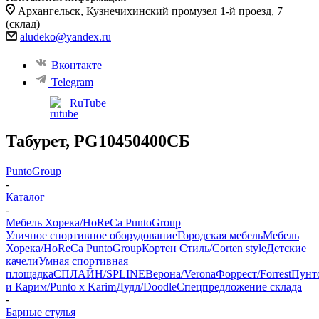
Архангельск, ​Кузнечихинский промузел 1-й проезд, 7
(склад)
aludeko@yandex.ru
Вконтакте
Telegram
RuTube
Табурет, PG10450400СБ
PuntoGroup
-
Каталог
-
Мебель Хорека/HoReCa PuntoGroup
Уличное спортивное оборудование
Городская мебель
Мебель
Хорека/HoReCa PuntoGroup
Кортен Стиль/Corten style
Детские
качели
Умная спортивная
площадка
СПЛАЙН/SPLINE
Верона/Verona
Форрест/Forrest
Пунт
и Карим/Punto x Karim
Дудл/Doodle
Спецпредложение склада
-
Барные стулья