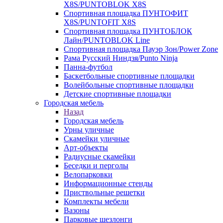
X8S/PUNTOBLOK X8S
Спортивная площадка ПУНТОФИТ
X8S/PUNTOFIT X8S
Спортивная площадка ПУНТОБЛОК
Лайн/PUNTOBLOK Line
Спортивная площадка Пауэр Зон/Power Zone
Рама Русский Ниндзя/Punto Ninja
Панна-футбол
Баскетбольные спортивные площадки
Волейбольные спортивные площадки
Детские спортивные площадки
Городская мебель
Назад
Городская мебель
Урны уличные
Скамейки уличные
Арт-объекты
Радиусные скамейки
Беседки и перголы
Велопарковки
Информационные стенды
Приствольные решетки
Комплекты мебели
Вазоны
Парковые шезлонги