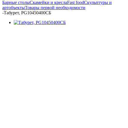
Барные столы
Скамейки и кресла
Fast food
Скульптуры и
артобъекты
Товары первой необходимости
-
Табурет, PG10450400СБ