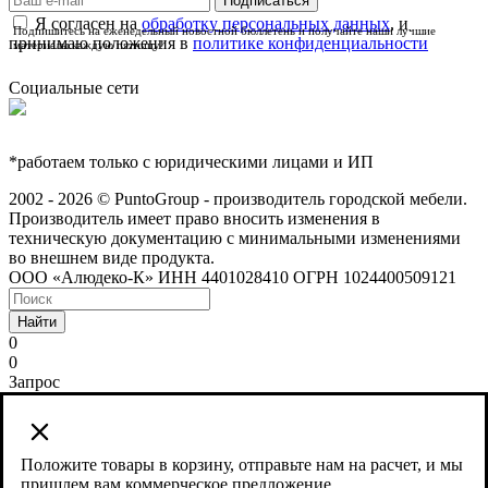
Я согласен на
обработку персональных данных
, и
Подпишитесь на еженедельный новостной бюллетень и получайте наши лучшие
принимаю положения в
политике конфиденциальности
материалы каждую пятницу!
Социальные сети
*работаем только с юридическими лицами и ИП
2002 - 2026 © PuntoGroup - производитель городской мебели.
Производитель имеет право вносить изменения в
техническую документацию с минимальными изменениями
во внешнем виде продукта.
ООО «Алюдеко-К» ИНН 4401028410 ОГРН 1024400509121
Найти
0
0
Запрос
Сайт использует cookies и сервис веб-аналитики Яндекс
Метрика, предоставляемый компанией ООО «ЯНДЕКС»,
119021, Россия, Москва, ул. Л. Толстого, 16.
Положите товары в корзину, отправьте нам на расчет, и мы
пришлем вам коммерческое предложение