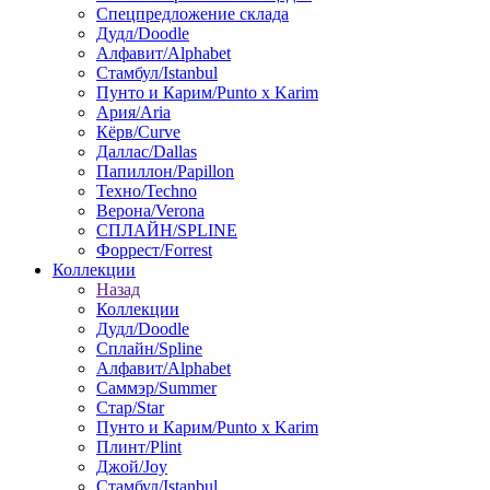
Спецпредложение склада
Дудл/Doodle
Алфавит/Alphabet
Стамбул/Istanbul
Пунто и Карим/Punto x Karim
Ария/Aria
Кёрв/Curve
Даллас/Dallas
Папиллон/Papillon
Техно/Techno
Верона/Verona
СПЛАЙН/SPLINE
Форрест/Forrest
Коллекции
Назад
Коллекции
Дудл/Doodle
Сплайн/Spline
Алфавит/Alphabet
Саммэр/Summer
Стар/Star
Пунто и Карим/Punto x Karim
Плинт/Plint
Джой/Joy
Стамбул/Istanbul