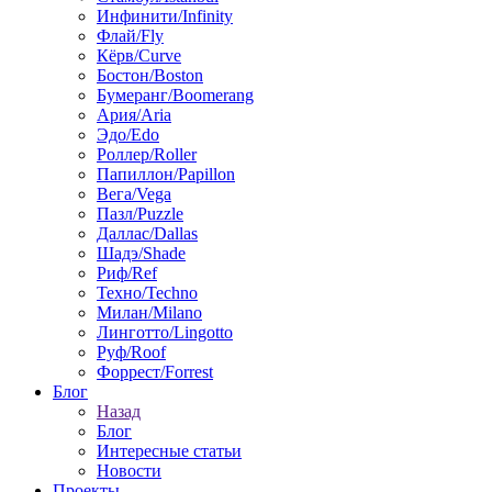
Инфинити/Infinity
Флай/Fly
Кёрв/Curve
Бостон/Boston
Бумеранг/Boomerang
Ария/Aria
Эдо/Edo
Роллер/Roller
Папиллон/Papillon
Вега/Vega
Пазл/Puzzle
Даллас/Dallas
Шадэ/Shade
Риф/Ref
Техно/Techno
Милан/Milano
Линготто/Lingotto
Руф/Roof
Форрест/Forrest
Блог
Назад
Блог
Интересные статьи
Новости
Проекты