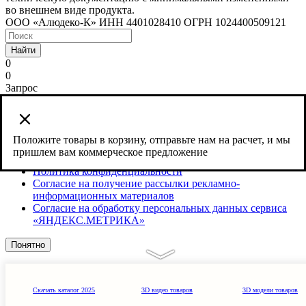
во внешнем виде продукта.
ООО «Алюдеко-К» ИНН 4401028410 ОГРН 1024400509121
Найти
0
0
Запрос
Сайт использует cookies и сервис веб-аналитики Яндекс
Метрика, предоставляемый компанией ООО «ЯНДЕКС»,
119021, Россия, Москва, ул. Л. Толстого, 16.
Положите товары в корзину, отправьте нам на расчет, и мы
пришлем вам коммерческое предложение
Согласие на обработку персональных данных
Политика конфиденциальности
Согласие на получение рассылки рекламно-
информационных материалов
Согласие на обработку персональных данных сервиса
«ЯНДЕКС.МЕТРИКА»
Понятно
Скачать каталог 2025
3D видео товаров
3D модели товаров