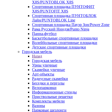
X8S/PUNTOBLOK X8S
Спортивная площадка ПУНТОФИТ
X8S/PUNTOFIT X8S
Спортивная площадка ПУНТОБЛОК
Лайн/PUNTOBLOK Line
Спортивная площадка Пауэр Зон/Power Zone
Рама Русский Ниндзя/Punto Ninja
Панна-футбол
Баскетбольные спортивные площадки
Волейбольные спортивные площадки
Детские спортивные площадки
Городская мебель
Назад
Городская мебель
Урны уличные
Скамейки уличные
Арт-объекты
Радиусные скамейки
Беседки и перголы
Велопарковки
Информационные стенды
Приствольные решетки
Комплекты мебели
Вазоны
Парковые шезлонги