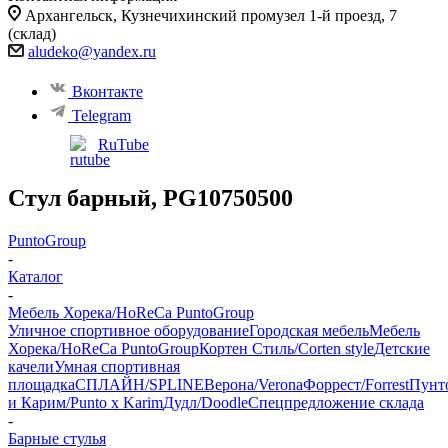
Архангельск, ​Кузнечихинский промузел 1-й проезд, 7
(склад)
aludeko@yandex.ru
Вконтакте
Telegram
RuTube
Стул барный, PG10750500
PuntoGroup
-
Каталог
-
Мебель Хорека/HoReCa PuntoGroup
Уличное спортивное оборудование
Городская мебель
Мебель
Хорека/HoReCa PuntoGroup
Кортен Стиль/Corten style
Детские
качели
Умная спортивная
площадка
СПЛАЙН/SPLINE
Верона/Verona
Форрест/Forrest
Пунт
и Карим/Punto x Karim
Дудл/Doodle
Спецпредложение склада
-
Барные стулья