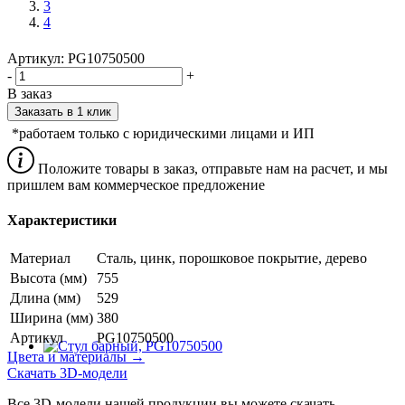
3
4
Артикул:
PG10750500
-
+
В заказ
Заказать в 1 клик
*работаем только с юридическими лицами и ИП
Положите товары в заказ, отправьте нам на расчет, и мы
пришлем вам коммерческое предложение
Характеристики
Материал
Сталь, цинк, порошковое покрытие, дерево
Высота (мм)
755
Длина (мм)
529
Ширина (мм)
380
Артикул
PG10750500
Цвета и материалы →
Скачать 3D-модели
Все 3D-модели нашей продукции вы можете скачать