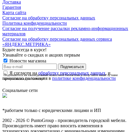
Доставка
Гарантия
Карта сайта
Согласие на обработку персональных данных
Политика конфиденциальности
Согласие на получение рассылки рекламно-информационных
материалов
Согласие на обработку персональных данных сервиса
«ЯНДЕКС.МЕТРИКА»
Будьте всегда в курсе!
Узнавайте о скидках и акциях первым
Новости магазина
Я согласен на
обработку персональных данных
, и
Подпишитесь на еженедельный новостной бюллетень и получайте наши лучшие
принимаю положения в
политике конфиденциальности
материалы каждую пятницу!
Социальные сети
*работаем только с юридическими лицами и ИП
2002 - 2026 © PuntoGroup - производитель городской мебели.
Производитель имеет право вносить изменения в
техническую документацию с минимальными изменениями