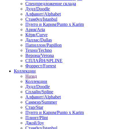
Спецпредложение склада
Дудл/Doodle
Алфавит/Alphabet
Стамбул/Istanbul
Пунто и Карим/Punto x Karim
Ария/Aria
Кёрв/Curve
Даллас/Dallas
Папиллон/Papillon
Техно/Techno
Верона/Verona
СПЛАЙН/SPLINE
Форрест/Forrest
Коллекции
Назад
Коллекции
Дудл/Doodle
Сплайн/Spline
Алфавит/Alphabet
Саммэр/Summer
Стар/Star
Пунто и Карим/Punto x Karim
Плинт/Plint
Джой/Joy
Стамбул/Istanbul