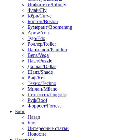
Инфинити/Infinity
Флай/Fly
Кёрв/Curve
Бостон/Boston
Бумеранг/Boomerang
Ария/Aria
Эдо/Edo
Роллер/Roller
Папиллон/Papillon
Вега/Vega
Пазл/Puzzle
Даллас/Dallas
Шадэ/Shade
Риф/Ref
Техно/Techno
Милан/Milano
Линготто/Lingotto
Руф/Roof
Форрест/Forrest
Блог
Назад
Блог
Интересные статьи
Новости
Проекты