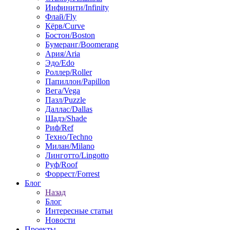
Инфинити/Infinity
Флай/Fly
Кёрв/Curve
Бостон/Boston
Бумеранг/Boomerang
Ария/Aria
Эдо/Edo
Роллер/Roller
Папиллон/Papillon
Вега/Vega
Пазл/Puzzle
Даллас/Dallas
Шадэ/Shade
Риф/Ref
Техно/Techno
Милан/Milano
Линготто/Lingotto
Руф/Roof
Форрест/Forrest
Блог
Назад
Блог
Интересные статьи
Новости
Проекты