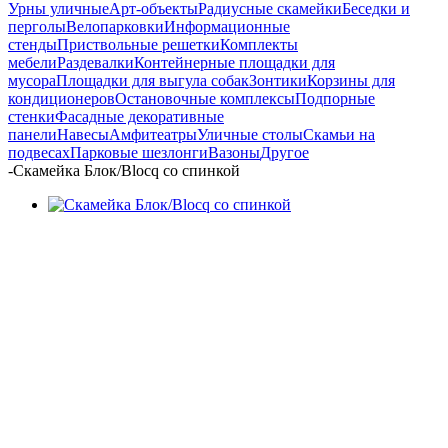
Урны уличные
Арт-объекты
Радиусные скамейки
Беседки и
перголы
Велопарковки
Информационные
стенды
Приствольные решетки
Комплекты
мебели
Раздевалки
Контейнерные площадки для
мусора
Площадки для выгула собак
Зонтики
Корзины для
кондиционеров
Остановочные комплексы
Подпорные
стенки
Фасадные декоративные
панели
Навесы
Амфитеатры
Уличные столы
Скамьи на
подвесах
Парковые шезлонги
Вазоны
Другое
-
Скамейка Блок/Blocq со спинкой