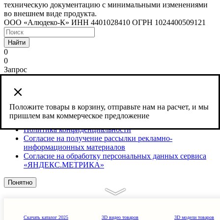
техническую документацию с минимальными изменениями
во внешнем виде продукта.
ООО «Алюдеко-К» ИНН 4401028410 ОГРН 1024400509121
Найти
0
0
Запрос
Сайт использует cookies и сервис веб-аналитики Яндекс
Метрика, предоставляемый компанией ООО «ЯНДЕКС»,
119021, Россия, Москва, ул. Л. Толстого, 16.
Положите товары в корзину, отправьте нам на расчет, и мы
пришлем вам коммерческое предложение
Согласие на обработку персональных данных
Политика конфиденциальности
Согласие на получение рассылки рекламно-
информационных материалов
Согласие на обработку персональных данных сервиса
«ЯНДЕКС.МЕТРИКА»
Понятно
Скачать каталог 2025
3D видео товаров
3D модели товаров