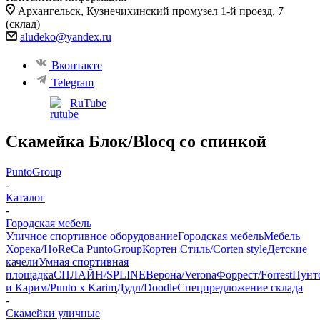
Архангельск, ​Кузнечихинский промузел 1-й проезд, 7
(склад)
aludeko@yandex.ru
Вконтакте
Telegram
RuTube
Скамейка Блок/Blocq со спинкой
PuntoGroup
-
Каталог
-
Городская мебель
Уличное спортивное оборудование
Городская мебель
Мебель
Хорека/HoReCa PuntoGroup
Кортен Стиль/Corten style
Детские
качели
Умная спортивная
площадка
СПЛАЙН/SPLINE
Верона/Verona
Форрест/Forrest
Пунт
и Карим/Punto x Karim
Дудл/Doodle
Спецпредложение склада
-
Скамейки уличные