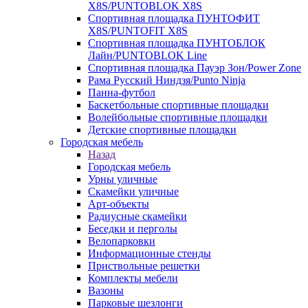
X8S/PUNTOBLOK X8S
Спортивная площадка ПУНТОФИТ
X8S/PUNTOFIT X8S
Спортивная площадка ПУНТОБЛОК
Лайн/PUNTOBLOK Line
Спортивная площадка Пауэр Зон/Power Zone
Рама Русский Ниндзя/Punto Ninja
Панна-футбол
Баскетбольные спортивные площадки
Волейбольные спортивные площадки
Детские спортивные площадки
Городская мебель
Назад
Городская мебель
Урны уличные
Скамейки уличные
Арт-объекты
Радиусные скамейки
Беседки и перголы
Велопарковки
Информационные стенды
Приствольные решетки
Комплекты мебели
Вазоны
Парковые шезлонги