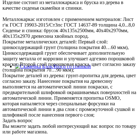
Изделие состоит из металлокаркаса и бруска из дерева в
качестве сиденья скамейки и спинки.
Металлокаркас изготовлен с применением материалов: Лист
г\к ГОСТ 19903-2015/Ст3пс ГОСТ 14637-89 толщина 4,0...8,0
Сиденье и спинка: брусок 40х135х2500мм, 40х40х2970мм,
40х135х2970 древесина хвойных пород.
Покрытие металлических деталей: Первый слой:
цинкосодержащий грунт (толщина покрытия 40…60 мкм),
Цинкосодержащий грунт обеспечивает дополнительную
защиту металла от коррозии и улучшает адгезию порошковой
краски; Второй слой порошковая краска, цвет согласно заказу
(толщина покрытия 70…90 мкм);
Покрытие деталей из дерева: грунт-пропитка для дерева, цвет
согласно заказу. Нанесение покрытия на древесину
выполняется на автоматической линии покраски, с
предварительной шлифовкой окрашиваемых поверхностей на
автоматической линии. Применяется пропитка OSMO,
которая напыляется через специальные форсунки на
автоматической линии в два слоя с промежуточной сушкой и
шлифовкой после нанесения первого слоя;
Задать вопрос
Вы можете задать любой интересующий вас вопрос по товару
или работе магазина.