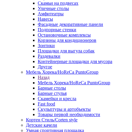
Скамьи на подвесах
Уличные столы
Амфитеатры
Навесы
Фасадные декоративные панели
Подпорные стенки
Остановочные комплексы
Корзины для кондиционеров
Зонтики
Площадки для выгула собак
Раздевалки
Контейнерные площадки для мусора
Другое
Мебель Хорека/HoReCa PuntoGroup
Назад
Мебель Хорека/HoReCa PuntoGroup
Барные столы
Барные стулья
Скамейки и кресла
Fast food
Скульптуры и артобъекты
Товары первой необходимости
Кортен Стиль/Corten style
Детские качели
Умная спортивная площадка