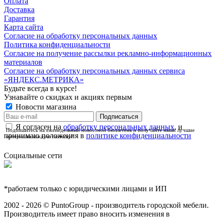
Оплата
Доставка
Гарантия
Карта сайта
Согласие на обработку персональных данных
Политика конфиденциальности
Согласие на получение рассылки рекламно-информационных
материалов
Согласие на обработку персональных данных сервиса
«ЯНДЕКС.МЕТРИКА»
Будьте всегда в курсе!
Узнавайте о скидках и акциях первым
Новости магазина
Я согласен на
обработку персональных данных
, и
Подпишитесь на еженедельный новостной бюллетень и получайте наши лучшие
принимаю положения в
политике конфиденциальности
материалы каждую пятницу!
Социальные сети
*работаем только с юридическими лицами и ИП
2002 - 2026 © PuntoGroup - производитель городской мебели.
Производитель имеет право вносить изменения в