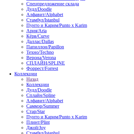
Спецпредложение склада
Дудл/Doodle
Алфавит/Alphabet
Стамбул/Istanbul
Пунто и Карим/Punto x Karim
Ария/Aria
Кёрв/Curve
Даллас/Dallas
Папиллон/Papillon
Техно/Techno
Верона/Verona
СПЛАЙН/SPLINE
Форрест/Forrest
Коллекции
Назад
Коллекции
Дудл/Doodle
Сплайн/Spline
Алфавит/Alphabet
Саммэр/Summer
Стар/Star
Пунто и Карим/Punto x Karim
Плинт/Plint
Джой/Joy
Стамбул/Istanbul