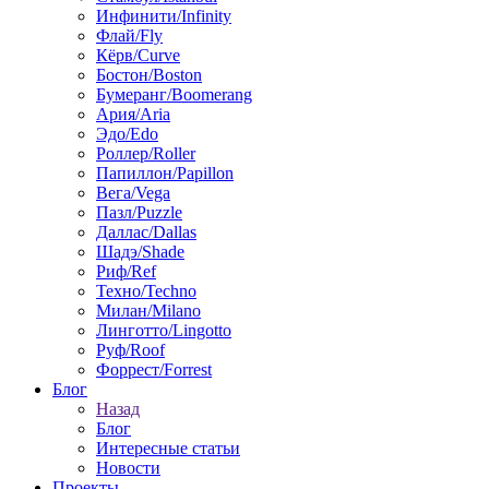
Инфинити/Infinity
Флай/Fly
Кёрв/Curve
Бостон/Boston
Бумеранг/Boomerang
Ария/Aria
Эдо/Edo
Роллер/Roller
Папиллон/Papillon
Вега/Vega
Пазл/Puzzle
Даллас/Dallas
Шадэ/Shade
Риф/Ref
Техно/Techno
Милан/Milano
Линготто/Lingotto
Руф/Roof
Форрест/Forrest
Блог
Назад
Блог
Интересные статьи
Новости
Проекты