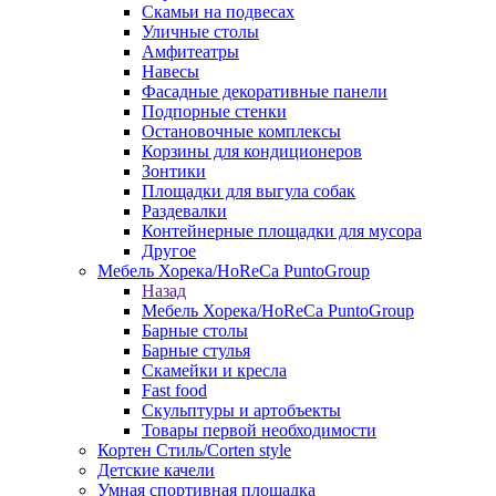
Скамьи на подвесах
Уличные столы
Амфитеатры
Навесы
Фасадные декоративные панели
Подпорные стенки
Остановочные комплексы
Корзины для кондиционеров
Зонтики
Площадки для выгула собак
Раздевалки
Контейнерные площадки для мусора
Другое
Мебель Хорека/HoReCa PuntoGroup
Назад
Мебель Хорека/HoReCa PuntoGroup
Барные столы
Барные стулья
Скамейки и кресла
Fast food
Скульптуры и артобъекты
Товары первой необходимости
Кортен Стиль/Corten style
Детские качели
Умная спортивная площадка