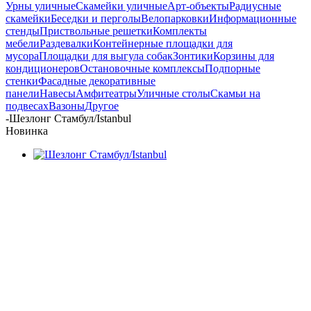
Урны уличные
Скамейки уличные
Арт-объекты
Радиусные
скамейки
Беседки и перголы
Велопарковки
Информационные
стенды
Приствольные решетки
Комплекты
мебели
Раздевалки
Контейнерные площадки для
мусора
Площадки для выгула собак
Зонтики
Корзины для
кондиционеров
Остановочные комплексы
Подпорные
стенки
Фасадные декоративные
панели
Навесы
Амфитеатры
Уличные столы
Скамьи на
подвесах
Вазоны
Другое
-
Шезлонг Стамбул/Istanbul
Новинка