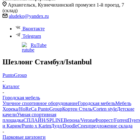
Архангельск, ​Кузнечихинский промузел 1-й проезд, 7
(склад)
aludeko@yandex.ru
Вконтакте
Telegram
RuTube
Шезлонг Стамбул/Istanbul
PuntoGroup
-
Каталог
-
Городская мебель
Уличное спортивное оборудование
Городская мебель
Мебель
Хорека/HoReCa PuntoGroup
Кортен Стиль/Corten style
Детские
качели
Умная спортивная
площадка
СПЛАЙН/SPLINE
Верона/Verona
Форрест/Forrest
Пунт
и Карим/Punto x Karim
Дудл/Doodle
Спецпредложение склада
-
Парковые шезлонги