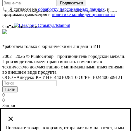
Я согласен на
обработку персональных данных
, и
Подпишитесь на еженедельный новостной бюллетень и получайте наши лучшие
принимаю положения в
политике конфиденциальности
материалы каждую пятницу!
Социальные сети
*работаем только с юридическими лицами и ИП
2002 - 2026 © PuntoGroup - производитель городской мебели.
Производитель имеет право вносить изменения в
техническую документацию с минимальными изменениями
во внешнем виде продукта.
ООО «Алюдеко-К» ИНН 4401028410 ОГРН 1024400509121
Найти
0
0
Запрос
Сайт использует cookies и сервис веб-аналитики Яндекс
Метрика, предоставляемый компанией ООО «ЯНДЕКС»,
119021, Россия, Москва, ул. Л. Толстого, 16.
Положите товары в корзину, отправьте нам на расчет, и мы