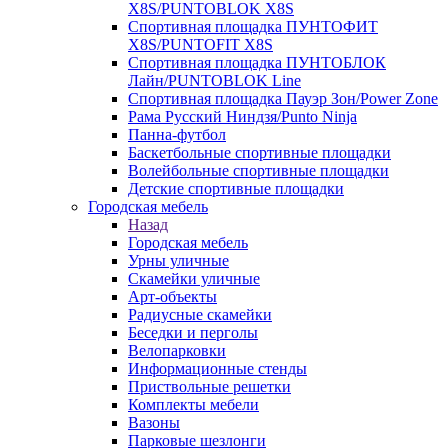
X8S/PUNTOBLOK X8S
Спортивная площадка ПУНТОФИТ
X8S/PUNTOFIT X8S
Спортивная площадка ПУНТОБЛОК
Лайн/PUNTOBLOK Line
Спортивная площадка Пауэр Зон/Power Zone
Рама Русский Ниндзя/Punto Ninja
Панна-футбол
Баскетбольные спортивные площадки
Волейбольные спортивные площадки
Детские спортивные площадки
Городская мебель
Назад
Городская мебель
Урны уличные
Скамейки уличные
Арт-объекты
Радиусные скамейки
Беседки и перголы
Велопарковки
Информационные стенды
Приствольные решетки
Комплекты мебели
Вазоны
Парковые шезлонги