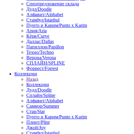
Спецпредложение склада
Дудл/Doodle
Алфавит/Alphabet
Стамбул/Istanbul
Пунто и Карим/Punto x Karim
Ария/Aria
Кёрв/Curve
Даллас/Dallas
Папиллон/Papillon
Техно/Techno
Верона/Verona
СПЛАЙН/SPLINE
Форрест/Forrest
Коллекции
Назад
Коллекции
Дудл/Doodle
Сплайн/Spline
Алфавит/Alphabet
Саммэр/Summer
Стар/Star
Пунто и Карим/Punto x Karim
Плинт/Plint
Джой/Joy
Стамбул/Istanbul