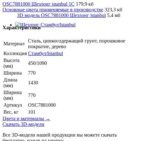
OSC7881000 Шезлонг istanbul 1С
179,9 кб
Основные цвета применяемые в производстве
323,3 кб
3D модель OSC7881000 Шезлонг istanbul
5,4 мб
Характеристики
Сталь, цинкосодержащий грунт, порошковое
Материал
покрытие, дерево
Коллекция
Стамбул/Istanbul
Высота
450/1090
(мм)
Ширина
770
Длина
1430
(мм)
Ширина
770
(мм)
Артикул
OSC7881000
Вес, кг
101
Цвета и материалы →
Скачать 3D-модели
Все 3D-модели нашей продукции вы можете скачать
бесплатно, нажав на кнопку